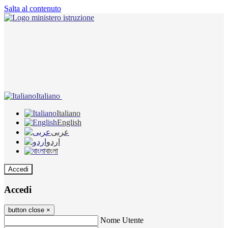
Salta al contenuto
Italiano
Italiano
English
عربى
اردو
বাংলা
Accedi
Accedi
button close
×
Nome Utente