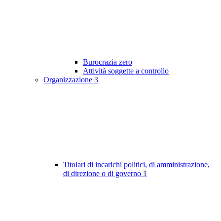
Burocrazia zero
Attività soggette a controllo
Organizzazione
3
Titolari di incarichi politici, di amministrazione,
di direzione o di governo
1