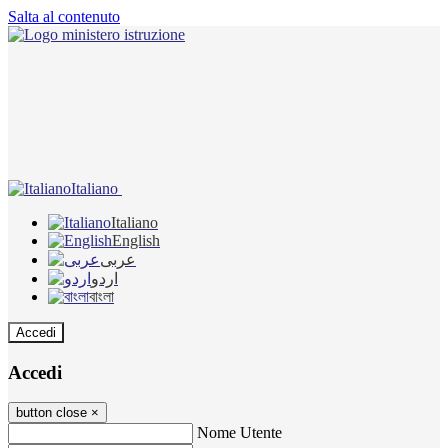
Salta al contenuto
Italiano
Italiano
English
عربى
اردو
বাংলা
Accedi
Accedi
button close
×
Nome Utente