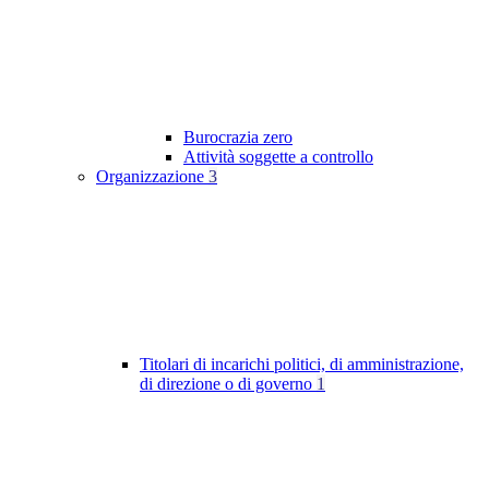
Burocrazia zero
Attività soggette a controllo
Organizzazione
3
Titolari di incarichi politici, di amministrazione,
di direzione o di governo
1