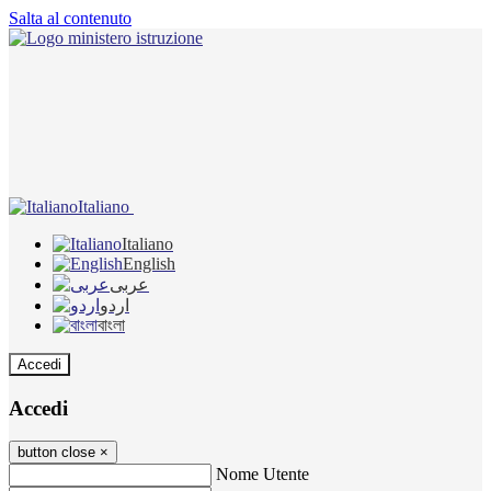
Salta al contenuto
Italiano
Italiano
English
عربى
اردو
বাংলা
Accedi
Accedi
button close
×
Nome Utente