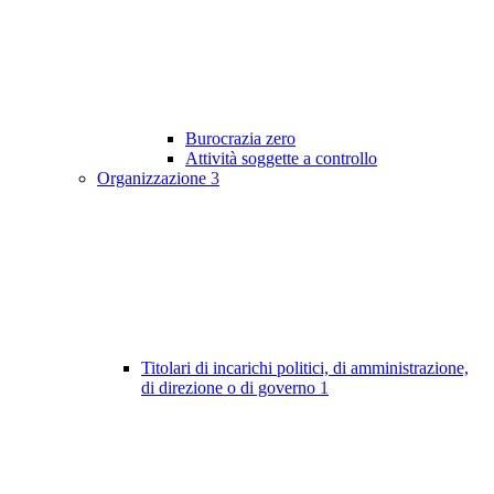
Burocrazia zero
Attività soggette a controllo
Organizzazione
3
Titolari di incarichi politici, di amministrazione,
di direzione o di governo
1