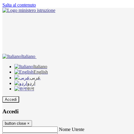
Salta al contenuto
Italiano
Italiano
English
عربى
اردو
বাংলা
Accedi
Accedi
button close
×
Nome Utente