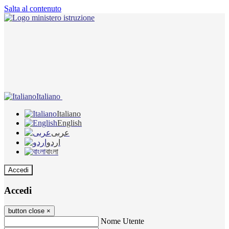
Salta al contenuto
Italiano
Italiano
English
عربى
اردو
বাংলা
Accedi
Accedi
button close
×
Nome Utente