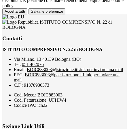
disabilitati. È possibile consultare l'elenco nella pagina della cookie
policy.
Accetta tutti
Salva le preferenze
ISTITUTO COMPRENSIVO N. 22 di
BOLOGNA
Contatti
ISTITUTO COMPRENSIVO N. 22 di BOLOGNA
Via Milano, 13 40139 Bologna (BO)
Tel:
051 462076
Email:
BOIC883003@istruzione.it
Link per inviare una mail
PEC:
BOIC883003@pec.istruzione.it
Link per inviare una
mail
C.F.: 91378930373
Cod. Mecc.: BOIC883003
Cod. Fatturazione: UFHIW4
Codice IPA: icn22
Sezione Link Utili