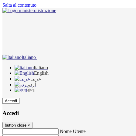
Salta al contenuto
Italiano
Italiano
English
عربى
اردو
বাংলা
Accedi
Accedi
button close
×
Nome Utente