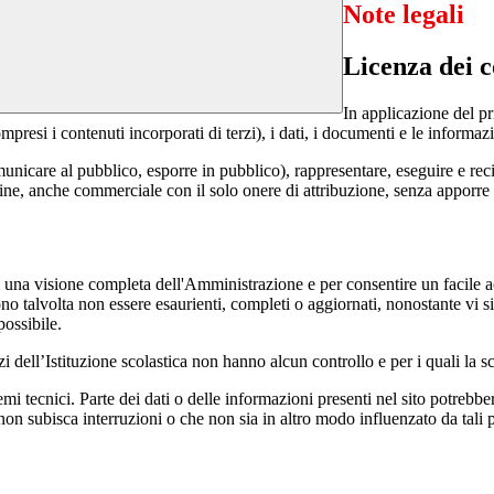
Note legali
Licenza dei c
In applicazione del pr
si i contenuti incorporati di terzi), i dati, i documenti e le informazi
comunicare al pubblico, esporre in pubblico), rappresentare, eseguire e r
 fine, anche commerciale con il solo onere di attribuzione, senza apporre 
enti una visione completa dell'Amministrazione e per consentire un facile ac
ono talvolta non essere esaurienti, completi o aggiornati, nonostante vi
possibile.
izi dell’Istituzione scolastica non hanno alcun controllo e per i quali la
 tecnici. Parte dei dati o delle informazioni presenti nel sito potrebbero 
 non subisca interruzioni o che non sia in altro modo influenzato da tali 