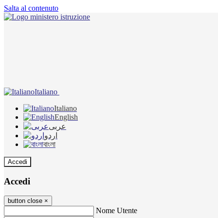
Salta al contenuto
Italiano
Italiano
English
عربى
اردو
বাংলা
Accedi
Accedi
button close
×
Nome Utente