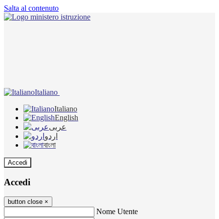
Salta al contenuto
Italiano
Italiano
English
عربى
اردو
বাংলা
Accedi
Accedi
button close
×
Nome Utente