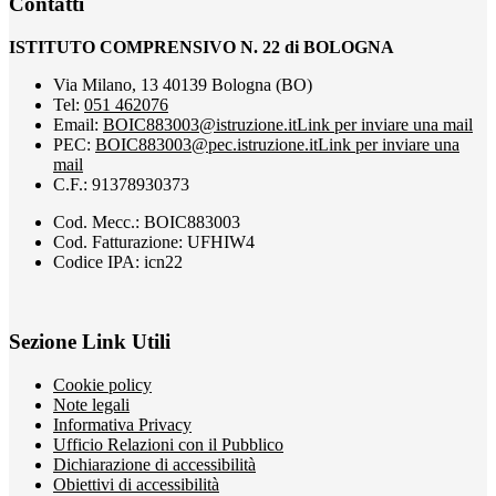
Contatti
ISTITUTO COMPRENSIVO N. 22 di BOLOGNA
Via Milano, 13 40139 Bologna (BO)
Tel:
051 462076
Email:
BOIC883003@istruzione.it
Link per inviare una mail
PEC:
BOIC883003@pec.istruzione.it
Link per inviare una
mail
C.F.: 91378930373
Cod. Mecc.: BOIC883003
Cod. Fatturazione: UFHIW4
Codice IPA: icn22
Sezione Link Utili
Cookie policy
Note legali
Informativa Privacy
Ufficio Relazioni con il Pubblico
Dichiarazione di accessibilità
Obiettivi di accessibilità