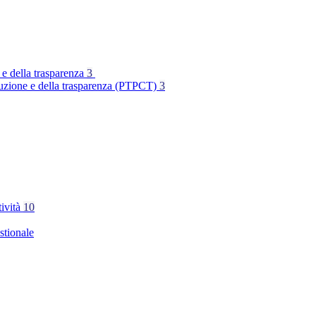
 e della trasparenza
3
rruzione e della trasparenza (PTPCT)
3
tività
10
stionale