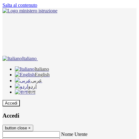
Salta al contenuto
Italiano
Italiano
English
عربى
اردو
বাংলা
Accedi
Accedi
button close
×
Nome Utente