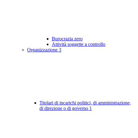
Burocrazia zero
Attività soggette a controllo
Organizzazione
3
Titolari di incarichi politici, di amministrazione,
di direzione o di governo
1