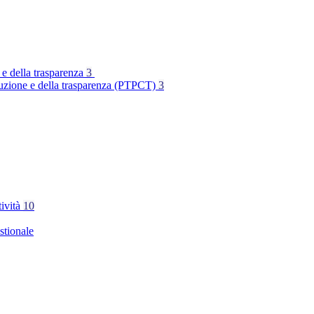
 e della trasparenza
3
rruzione e della trasparenza (PTPCT)
3
tività
10
stionale