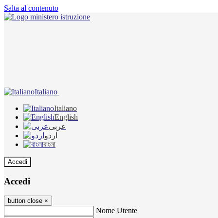
Salta al contenuto
Italiano
Italiano
English
عربى
اردو
বাংলা
Accedi
Accedi
button close
×
Nome Utente