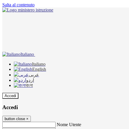
Salta al contenuto
Italiano
Italiano
English
عربى
اردو
বাংলা
Accedi
Accedi
button close
×
Nome Utente