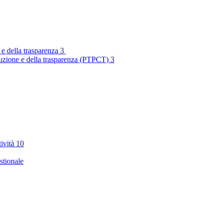
 e della trasparenza
3
rruzione e della trasparenza (PTPCT)
3
tività
10
stionale