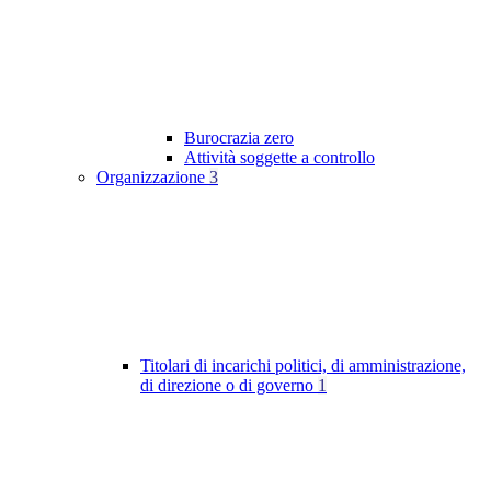
Burocrazia zero
Attività soggette a controllo
Organizzazione
3
Titolari di incarichi politici, di amministrazione,
di direzione o di governo
1