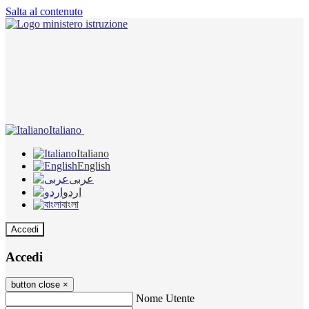
Salta al contenuto
Italiano
Italiano
English
عربى
اردو
বাংলা
Accedi
Accedi
button close
×
Nome Utente