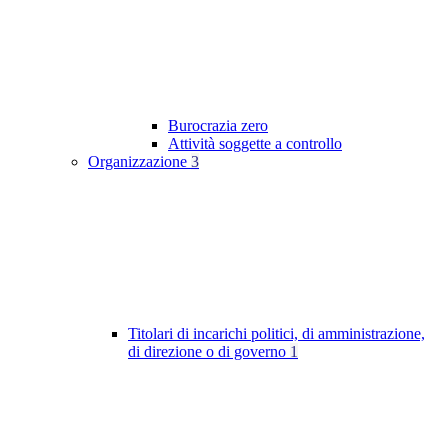
Burocrazia zero
Attività soggette a controllo
Organizzazione
3
Titolari di incarichi politici, di amministrazione,
di direzione o di governo
1