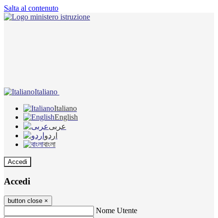
Salta al contenuto
Italiano
Italiano
English
عربى
اردو
বাংলা
Accedi
Accedi
button close
×
Nome Utente