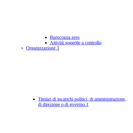
Burocrazia zero
Attività soggette a controllo
Organizzazione
3
Titolari di incarichi politici, di amministrazione,
di direzione o di governo
1