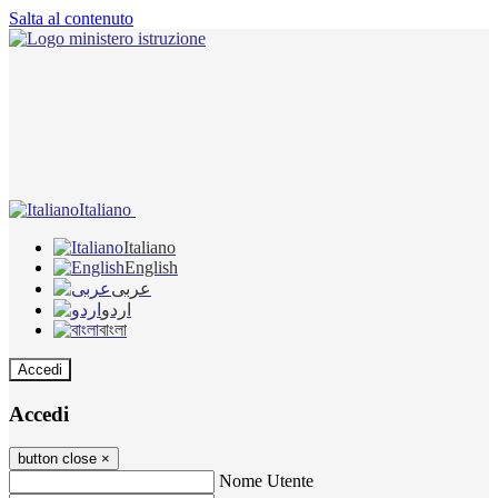
Salta al contenuto
Italiano
Italiano
English
عربى
اردو
বাংলা
Accedi
Accedi
button close
×
Nome Utente