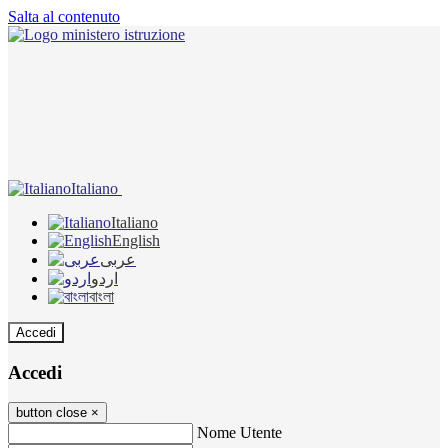
Salta al contenuto
Italiano
Italiano
English
عربى
اردو
বাংলা
Accedi
Accedi
button close
×
Nome Utente