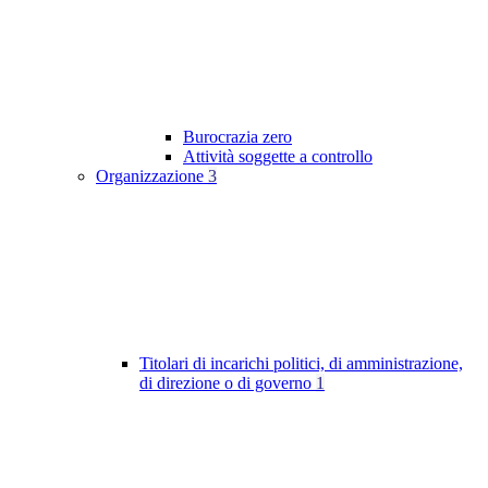
Burocrazia zero
Attività soggette a controllo
Organizzazione
3
Titolari di incarichi politici, di amministrazione,
di direzione o di governo
1