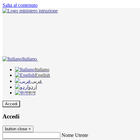
Salta al contenuto
Italiano
Italiano
English
عربى
اردو
বাংলা
Accedi
Accedi
button close
×
Nome Utente