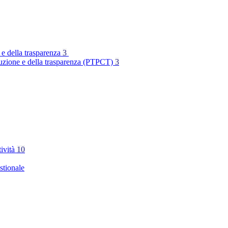
 e della trasparenza
3
rruzione e della trasparenza (PTPCT)
3
tività
10
stionale