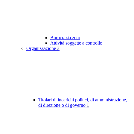
Burocrazia zero
Attività soggette a controllo
Organizzazione
3
Titolari di incarichi politici, di amministrazione,
di direzione o di governo
1