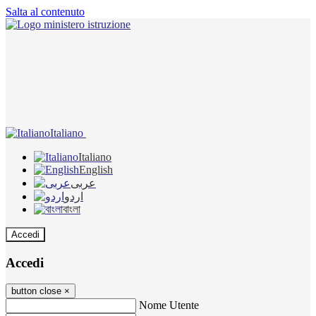
Salta al contenuto
Italiano
Italiano
English
عربى
اردو
বাংলা
Accedi
Accedi
button close
×
Nome Utente