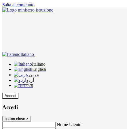
Salta al contenuto
Italiano
Italiano
English
عربى
اردو
বাংলা
Accedi
Accedi
button close
×
Nome Utente