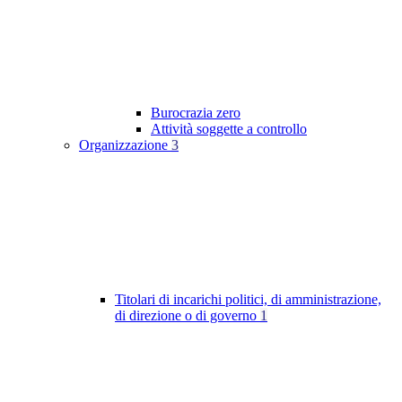
Burocrazia zero
Attività soggette a controllo
Organizzazione
3
Titolari di incarichi politici, di amministrazione,
di direzione o di governo
1