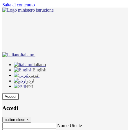
Salta al contenuto
Italiano
Italiano
English
عربى
اردو
বাংলা
Accedi
Accedi
button close
×
Nome Utente