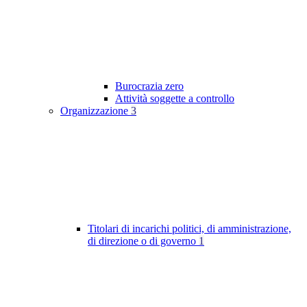
Burocrazia zero
Attività soggette a controllo
Organizzazione
3
Titolari di incarichi politici, di amministrazione,
di direzione o di governo
1