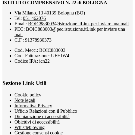
ISTITUTO COMPRENSIVO N. 22 di BOLOGNA
Via Milano, 13 40139 Bologna (BO)
Tel:
051 462076
Email:
BOIC883003@istruzione.it
Link per inviare una mail
PEC:
BOIC883003@pec.istruzione.it
Link per inviare una
mail
C.F.: 91378930373
Cod. Mecc.: BOIC883003
Cod. Fatturazione: UFHIW4
Codice IPA: icn22
Sezione Link Utili
Cookie policy
Note legali
Informativa Privacy
Ufficio Relazioni con il Pubblico
Dichiarazione di accessibilità
Obiettivi di accessibilità
Whistleblowing
Gestione consensi cookie