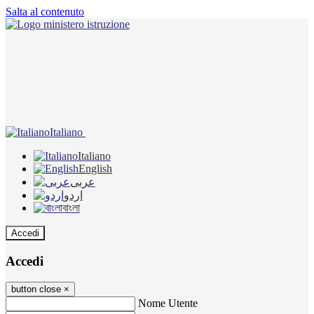
Salta al contenuto
Italiano
Italiano
English
عربى
اردو
বাংলা
Accedi
Accedi
button close
×
Nome Utente