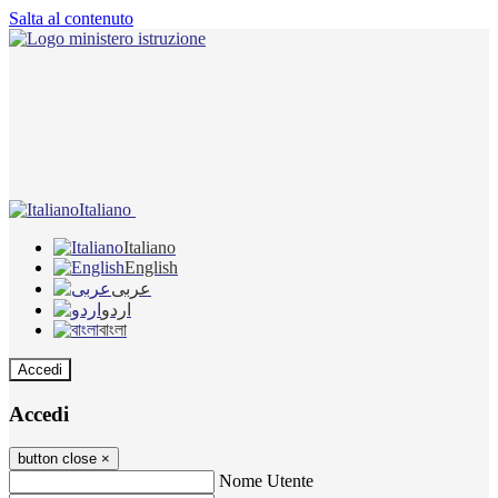
Salta al contenuto
Italiano
Italiano
English
عربى
اردو
বাংলা
Accedi
Accedi
button close
×
Nome Utente