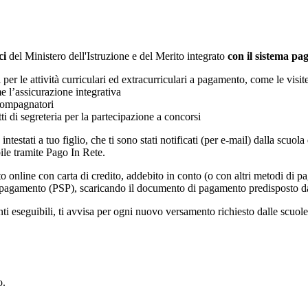
ci
del Ministero dell'Istruzione e del Merito integrato
con il sistema p
i per le attività curriculari ed extracurriculari a pagamento, come le visit
e l’assicurazione integrativa
ccompagnatori
tti di segreteria per la partecipazione a concorsi
intestati a tuo figlio, che ti sono stati notificati (per e-mail) dalla scuo
ile tramite Pago In Rete.
online con carta di credito, addebito in conto (o con altri metodi di p
vizi di pagamento (PSP), scaricando il documento di pagamento predisposto
eseguibili, ti avvisa per ogni nuovo versamento richiesto dalle scuole, ti 
o.