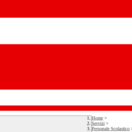
Home
>
Servizi
>
Personale Scolastico