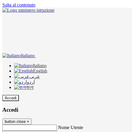
Salta al contenuto
Italiano
Italiano
English
عربى
اردو
বাংলা
Accedi
Accedi
button close
×
Nome Utente