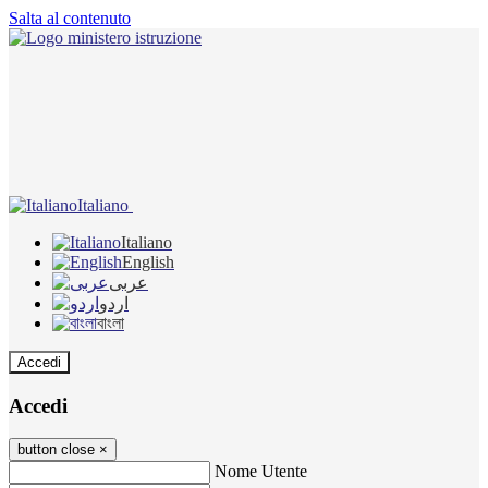
Salta al contenuto
Italiano
Italiano
English
عربى
اردو
বাংলা
Accedi
Accedi
button close
×
Nome Utente