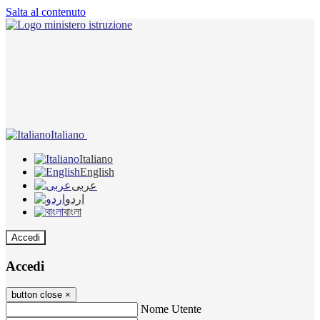
Salta al contenuto
Italiano
Italiano
English
عربى
اردو
বাংলা
Accedi
Accedi
button close
×
Nome Utente