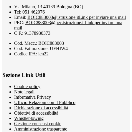
Via Milano, 13 40139 Bologna (BO)
Tel:
051 462076
Email:
BOIC883003@istruzione.it
Link per inviare una mail
PEC:
BOIC883003@pec.istruzione.it
Link per inviare una
mail
C.F.: 91378930373
Cod. Mecc.: BOIC883003
Cod. Fatturazione: UFHIW4
Codice IPA: icn22
Sezione Link Utili
Cookie policy
Note legali
Informativa Privacy
Ufficio Relazioni con il Pubblico
Dichiarazione di accessibilità
Obiettivi di accessibilità
Whistleblowing
Gestione consensi cookie
Amministrazione trasparente