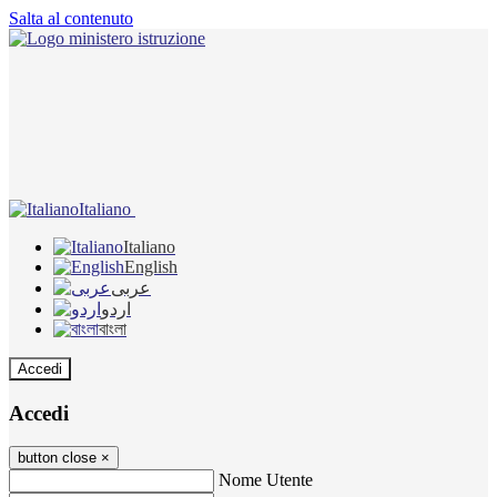
Salta al contenuto
Italiano
Italiano
English
عربى
اردو
বাংলা
Accedi
Accedi
button close
×
Nome Utente