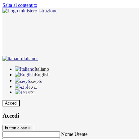
Salta al contenuto
Italiano
Italiano
English
عربى
اردو
বাংলা
Accedi
Accedi
button close
×
Nome Utente