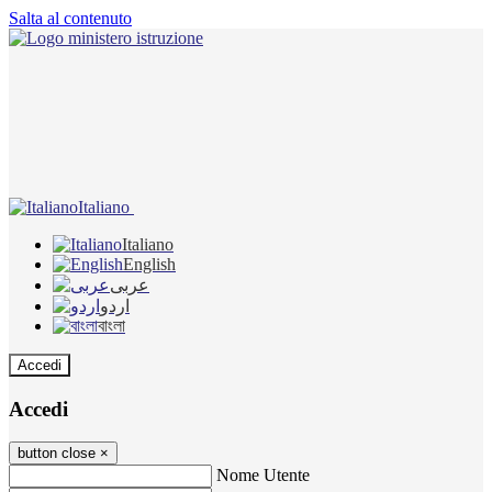
Salta al contenuto
Italiano
Italiano
English
عربى
اردو
বাংলা
Accedi
Accedi
button close
×
Nome Utente