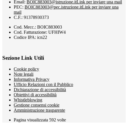
Email:
BOIC883003@istruzione.it
Link per inviare una mail
PEC:
BOIC883003@pec.istruzione.it
Link per inviare una
mail
C.F.: 91378930373
Cod. Mecc.: BOIC883003
Cod. Fatturazione: UFHIW4
Codice IPA: icn22
Sezione Link Utili
Cookie policy
Note legali
Informativa Privacy
Ufficio Relazioni con il Pubblico
Dichiarazione di accessibilità
Obiettivi di accessibilità
Whistleblowing
Gestione consensi cookie
Amministrazione trasparente
Pagina visualizzata
592
volte