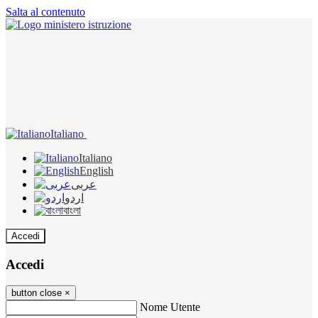
Salta al contenuto
Italiano
Italiano
English
عربى
اردو
বাংলা
Accedi
Accedi
button close
×
Nome Utente