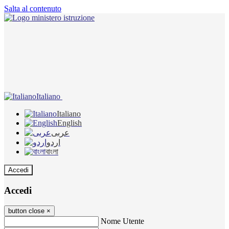
Salta al contenuto
Italiano
Italiano
English
عربى
اردو
বাংলা
Accedi
Accedi
button close
×
Nome Utente