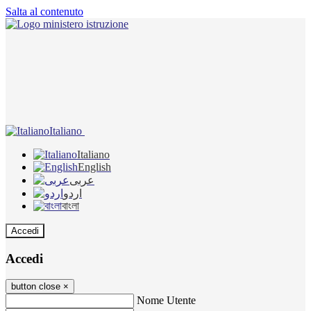
Salta al contenuto
Italiano
Italiano
English
عربى
اردو
বাংলা
Accedi
Accedi
button close
×
Nome Utente