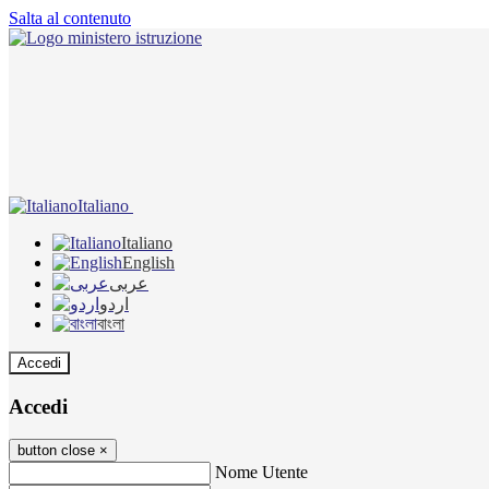
Salta al contenuto
Italiano
Italiano
English
عربى
اردو
বাংলা
Accedi
Accedi
button close
×
Nome Utente