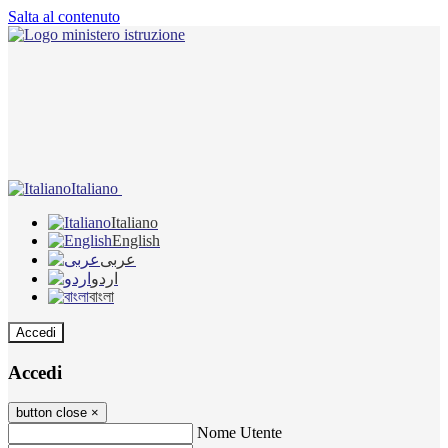
Salta al contenuto
Italiano
Italiano
English
عربى
اردو
বাংলা
Accedi
Accedi
button close
×
Nome Utente