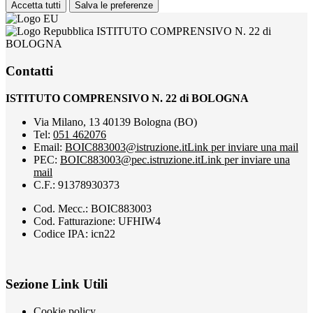
Accetta tutti
Salva le preferenze
ISTITUTO COMPRENSIVO N. 22 di
BOLOGNA
Contatti
ISTITUTO COMPRENSIVO N. 22 di BOLOGNA
Via Milano, 13 40139 Bologna (BO)
Tel:
051 462076
Email:
BOIC883003@istruzione.it
Link per inviare una mail
PEC:
BOIC883003@pec.istruzione.it
Link per inviare una
mail
C.F.: 91378930373
Cod. Mecc.: BOIC883003
Cod. Fatturazione: UFHIW4
Codice IPA: icn22
Sezione Link Utili
Cookie policy