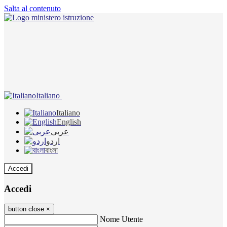
Salta al contenuto
Italiano
Italiano
English
عربى
اردو
বাংলা
Accedi
Accedi
button close
×
Nome Utente