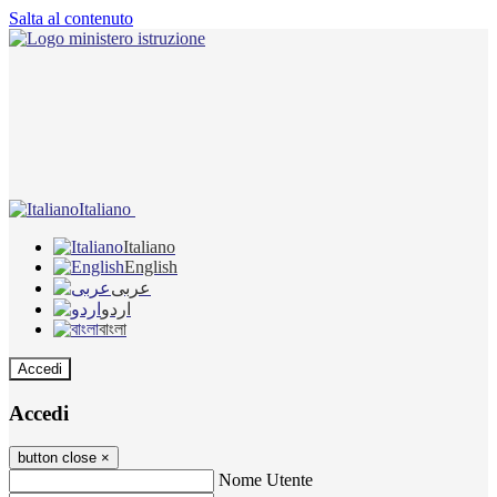
Salta al contenuto
Italiano
Italiano
English
عربى
اردو
বাংলা
Accedi
Accedi
button close
×
Nome Utente