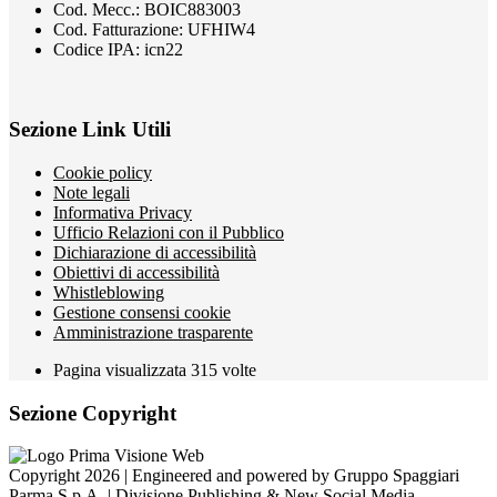
Cod. Mecc.: BOIC883003
Cod. Fatturazione: UFHIW4
Codice IPA: icn22
Sezione Link Utili
Cookie policy
Note legali
Informativa Privacy
Ufficio Relazioni con il Pubblico
Dichiarazione di accessibilità
Obiettivi di accessibilità
Whistleblowing
Gestione consensi cookie
Amministrazione trasparente
Pagina visualizzata
315
volte
Sezione Copyright
Copyright 2026 | Engineered and powered by Gruppo Spaggiari
Parma S.p.A. | Divisione Publishing & New Social Media