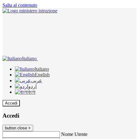
Salta al contenuto
Italiano
Italiano
English
عربى
اردو
বাংলা
Accedi
Accedi
button close
×
Nome Utente