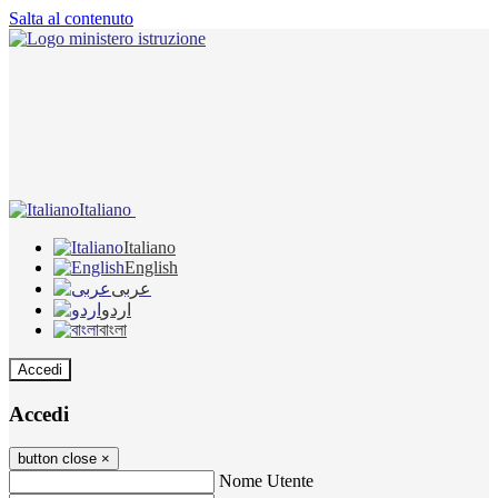
Salta al contenuto
Italiano
Italiano
English
عربى
اردو
বাংলা
Accedi
Accedi
button close
×
Nome Utente