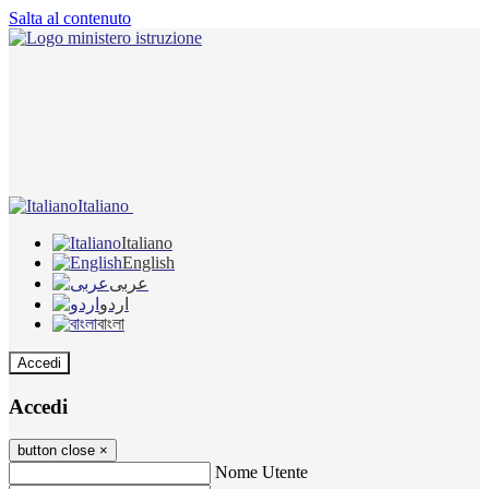
Salta al contenuto
Italiano
Italiano
English
عربى
اردو
বাংলা
Accedi
Accedi
button close
×
Nome Utente