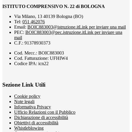
ISTITUTO COMPRENSIVO N. 22 di BOLOGNA
Via Milano, 13 40139 Bologna (BO)
Tel:
051 462076
Email:
BOIC883003@istruzione.it
Link per inviare una mail
PEC:
BOIC883003@pec.istruzione.it
Link per inviare una
mail
C.F.: 91378930373
Cod. Mecc.: BOIC883003
Cod. Fatturazione: UFHIW4
Codice IPA: icn22
Sezione Link Utili
Cookie policy
Note legali
Informativa Privacy
Ufficio Relazioni con il Pubblico
Dichiarazione di accessibilità
Obiettivi di accessibilità
Whistleblowing