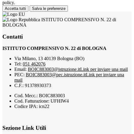
policy.
Accetta tutti
Salva le preferenze
ISTITUTO COMPRENSIVO N. 22 di
BOLOGNA
Contatti
ISTITUTO COMPRENSIVO N. 22 di BOLOGNA
Via Milano, 13 40139 Bologna (BO)
Tel:
051 462076
Email:
BOIC883003@istruzione.it
Link per inviare una mail
PEC:
BOIC883003@pec.istruzione.it
Link per inviare una
mail
C.F.: 91378930373
Cod. Mecc.: BOIC883003
Cod. Fatturazione: UFHIW4
Codice IPA: icn22
Sezione Link Utili