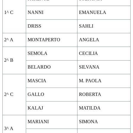
1^ C
NANNI
EMANUELA
DRISS
SAHLI
2^ A
MONTAPERTO
ANGELA
SEMOLA
CECILIA
2^ B
BELARDO
SILVANA
MASCIA
M. PAOLA
2^ C
GALLO
ROBERTA
KALAJ
MATILDA
MARIANI
SIMONA
3^ A