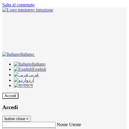
Salta al contenuto
Italiano
Italiano
English
عربى
اردو
বাংলা
Accedi
Accedi
button close
×
Nome Utente