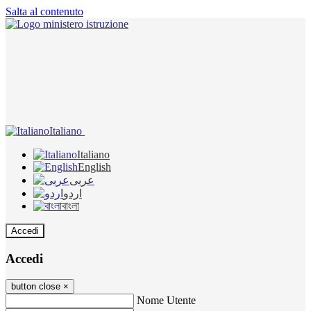
Salta al contenuto
Italiano
Italiano
English
عربى
اردو
বাংলা
Accedi
Accedi
button close
×
Nome Utente