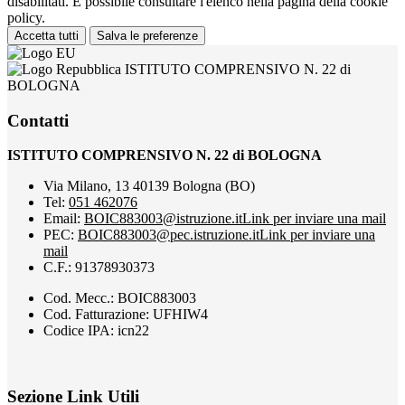
disabilitati. È possibile consultare l'elenco nella pagina della cookie
policy.
Accetta tutti
Salva le preferenze
ISTITUTO COMPRENSIVO N. 22 di
BOLOGNA
Contatti
ISTITUTO COMPRENSIVO N. 22 di BOLOGNA
Via Milano, 13 40139 Bologna (BO)
Tel:
051 462076
Email:
BOIC883003@istruzione.it
Link per inviare una mail
PEC:
BOIC883003@pec.istruzione.it
Link per inviare una
mail
C.F.: 91378930373
Cod. Mecc.: BOIC883003
Cod. Fatturazione: UFHIW4
Codice IPA: icn22
Sezione Link Utili