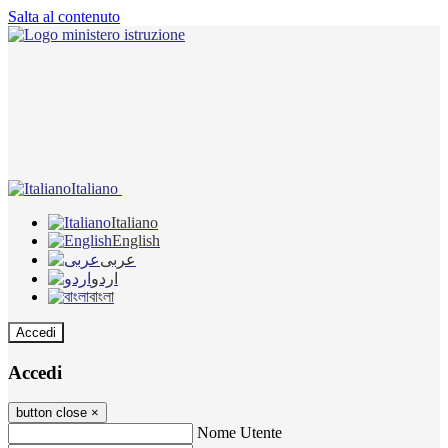
Salta al contenuto
Italiano
Italiano
English
عربى
اردو
বাংলা
Accedi
Accedi
button close
×
Nome Utente