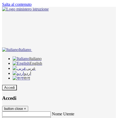
Salta al contenuto
Italiano
Italiano
English
عربى
اردو
বাংলা
Accedi
Accedi
button close
×
Nome Utente