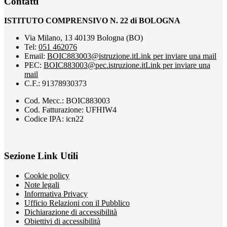
Contatti
ISTITUTO COMPRENSIVO N. 22 di BOLOGNA
Via Milano, 13 40139 Bologna (BO)
Tel:
051 462076
Email:
BOIC883003@istruzione.it
Link per inviare una mail
PEC:
BOIC883003@pec.istruzione.it
Link per inviare una
mail
C.F.: 91378930373
Cod. Mecc.: BOIC883003
Cod. Fatturazione: UFHIW4
Codice IPA: icn22
Sezione Link Utili
Cookie policy
Note legali
Informativa Privacy
Ufficio Relazioni con il Pubblico
Dichiarazione di accessibilità
Obiettivi di accessibilità