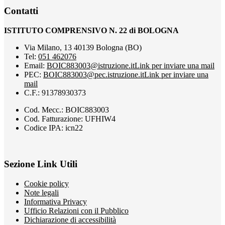
Contatti
ISTITUTO COMPRENSIVO N. 22 di BOLOGNA
Via Milano, 13 40139 Bologna (BO)
Tel:
051 462076
Email:
BOIC883003@istruzione.it
Link per inviare una mail
PEC:
BOIC883003@pec.istruzione.it
Link per inviare una
mail
C.F.: 91378930373
Cod. Mecc.: BOIC883003
Cod. Fatturazione: UFHIW4
Codice IPA: icn22
Sezione Link Utili
Cookie policy
Note legali
Informativa Privacy
Ufficio Relazioni con il Pubblico
Dichiarazione di accessibilità