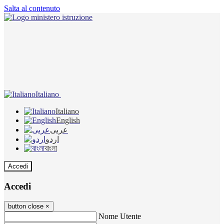
Salta al contenuto
Italiano
Italiano
English
عربى
اردو
বাংলা
Accedi
Accedi
button close
×
Nome Utente