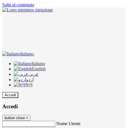
Salta al contenuto
Italiano
Italiano
English
عربى
اردو
বাংলা
Accedi
Accedi
button close
×
Nome Utente