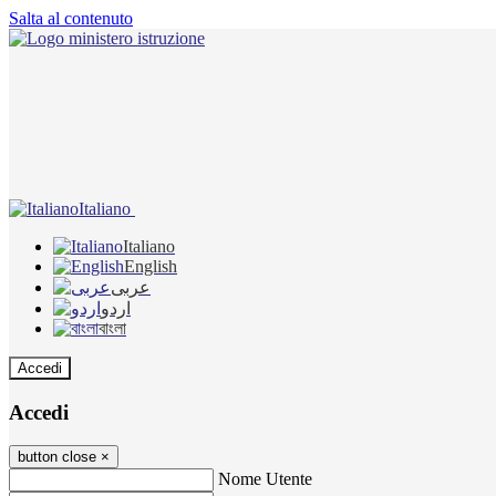
Salta al contenuto
Italiano
Italiano
English
عربى
اردو
বাংলা
Accedi
Accedi
button close
×
Nome Utente