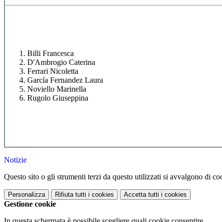
Billi Francesca
D'Ambrogio Caterina
Ferrari Nicoletta
García Fernandez Laura
Noviello Marinella
Rugolo Giuseppina
Notizie
Questo sito o gli strumenti terzi da questo utilizzati si avvalgono di coo
Personalizza
Rifiuta tutti
i cookies
Accetta tutti
i cookies
Gestione cookie
In questa schermata è possibile scegliere quali cookie consentire.