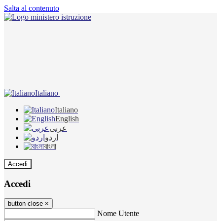
Salta al contenuto
Italiano
Italiano
English
عربى
اردو
বাংলা
Accedi
Accedi
button close
×
Nome Utente