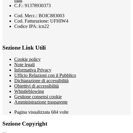
mail
C.F.: 91378930373
Cod. Mecc.: BOIC883003
Cod. Fatturazione: UFHIW4
Codice IPA: icn22
Sezione Link Utili
Cookie policy
Note legali
Informativa Privacy
Ufficio Relazioni con il Pubblico
Dichiarazione di accessibilità
Obiettivi di accessibilità
Whistleblowing
Gestione consensi cookie
Amministrazione trasparente
Pagina visualizzata
684
volte
Sezione Copyright