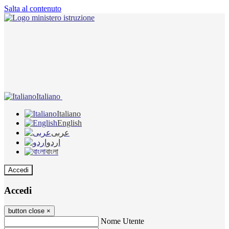
Salta al contenuto
Italiano
Italiano
English
عربى
اردو
বাংলা
Accedi
Accedi
button close
×
Nome Utente