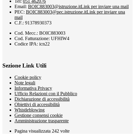
Tel:
051 462076
Email:
BOIC883003@istruzione.it
Link per inviare una mail
PEC:
BOIC883003@pec.istruzione.it
Link per inviare una
mail
C.F.: 91378930373
Cod. Mecc.: BOIC883003
Cod. Fatturazione: UFHIW4
Codice IPA: icn22
Sezione Link Utili
Cookie policy
Note legali
Informativa Privacy
Ufficio Relazioni con il Pubblico
Dichiarazione di accessibilità
Obiettivi di accessibilità
Whistleblowing
Gestione consensi cookie
Amministrazione trasparente
Pagina visualizzata
242
volte