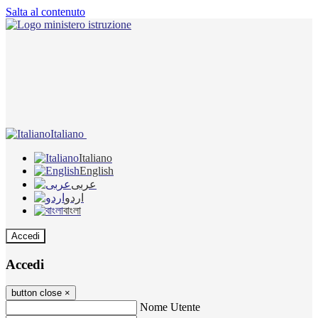
Salta al contenuto
Italiano
Italiano
English
عربى
اردو
বাংলা
Accedi
Accedi
button close
×
Nome Utente