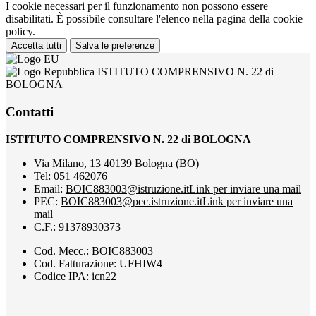
I cookie necessari per il funzionamento non possono essere
disabilitati. È possibile consultare l'elenco nella pagina della cookie
policy.
Accetta tutti
Salva le preferenze
ISTITUTO COMPRENSIVO N. 22 di
BOLOGNA
Contatti
ISTITUTO COMPRENSIVO N. 22 di BOLOGNA
Via Milano, 13 40139 Bologna (BO)
Tel:
051 462076
Email:
BOIC883003@istruzione.it
Link per inviare una mail
PEC:
BOIC883003@pec.istruzione.it
Link per inviare una
mail
C.F.: 91378930373
Cod. Mecc.: BOIC883003
Cod. Fatturazione: UFHIW4
Codice IPA: icn22