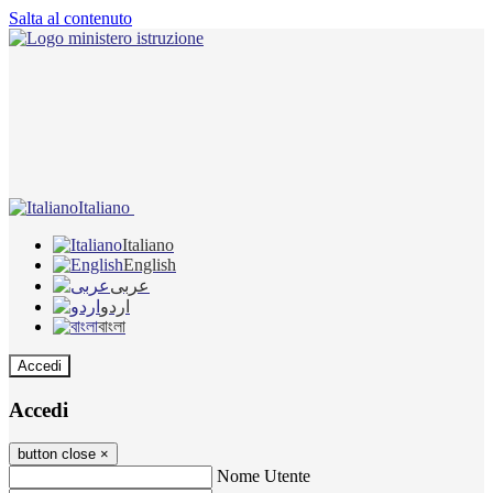
Salta al contenuto
Italiano
Italiano
English
عربى
اردو
বাংলা
Accedi
Accedi
button close
×
Nome Utente