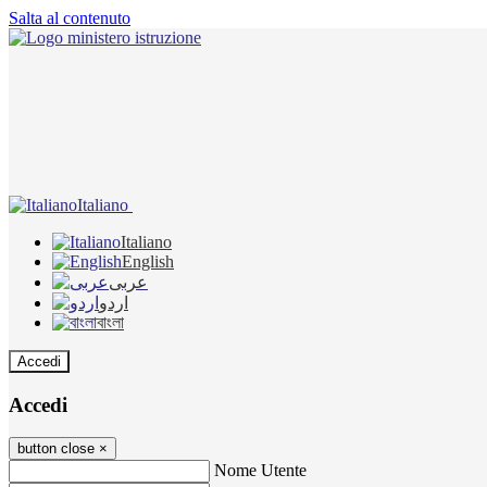
Salta al contenuto
Italiano
Italiano
English
عربى
اردو
বাংলা
Accedi
Accedi
button close
×
Nome Utente